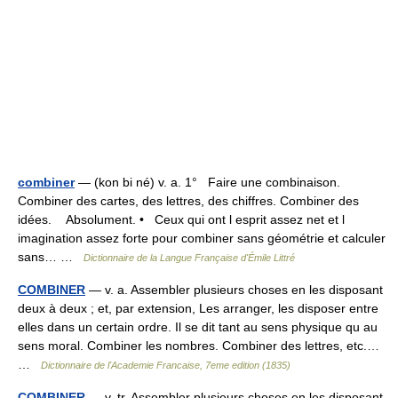
combiner
— (kon bi né) v. a. 1° Faire une combinaison.
Combiner des cartes, des lettres, des chiffres. Combiner des
idées. Absolument. • Ceux qui ont l esprit assez net et l
imagination assez forte pour combiner sans géométrie et calculer
sans… …
Dictionnaire de la Langue Française d'Émile Littré
COMBINER
— v. a. Assembler plusieurs choses en les disposant
deux à deux ; et, par extension, Les arranger, les disposer entre
elles dans un certain ordre. Il se dit tant au sens physique qu au
sens moral. Combiner les nombres. Combiner des lettres, etc.…
…
Dictionnaire de l'Academie Francaise, 7eme edition (1835)
COMBINER
— v. tr. Assembler plusieurs choses en les disposant