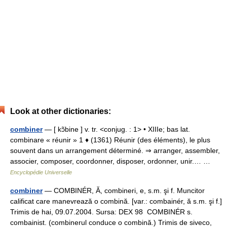
Look at other dictionaries:
combiner
— [ kɔ̃bine ] v. tr. <conjug. : 1> • XIIIe; bas lat.
combinare « réunir » 1 ♦ (1361) Réunir (des éléments), le plus
souvent dans un arrangement déterminé. ⇒ arranger, assembler,
associer, composer, coordonner, disposer, ordonner, unir.… …
Encyclopédie Universelle
combiner
— COMBINÉR, Ă, combineri, e, s.m. şi f. Muncitor
calificat care manevrează o combină. [var.: combainér, ă s.m. şi f.]
Trimis de hai, 09.07.2004. Sursa: DEX 98 COMBINÉR s.
combainist. (combinerul conduce o combină.) Trimis de siveco,