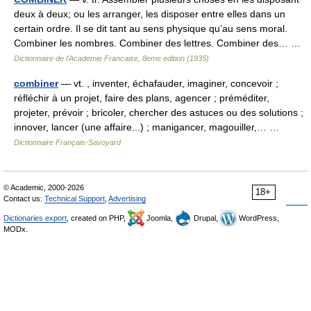
deux à deux; ou les arranger, les disposer entre elles dans un
certain ordre. Il se dit tant au sens physique qu’au sens moral.
Combiner les nombres. Combiner des lettres. Combiner des… …
Dictionnaire de l'Academie Francaise, 8eme edition (1935)
combiner
— vt. , inventer, échafauder, imaginer, concevoir ;
réfléchir à un projet, faire des plans, agencer ; préméditer,
projeter, prévoir ; bricoler, chercher des astuces ou des solutions ;
innover, lancer (une affaire...) ; manigancer, magouiller,… …
Dictionnaire Français-Savoyard
© Academic, 2000-2026
18+
Contact us:
Technical Support
,
Advertising
Dictionaries export
, created on PHP,
Joomla,
Drupal,
WordPress,
MODx.