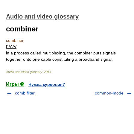
Audio and video glossary
combiner
combiner
F/A/V
in a process called multiplexing, the combiner puts signals
together onto one cable constituting a broadband signal.
Audio and video glossary
.
2014
.
Игры ⚽
Нужна курсовая?
comb filter
common-mode